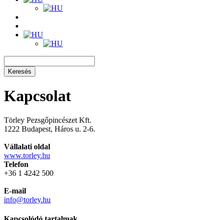
Keresés
Kapcsolat
Törley Pezsgőpincészet Kft.
1222 Budapest, Háros u. 2-6.
Vállalati oldal
www.torley.hu
Telefon
+36 1 4242 500
E-mail
info@torley.hu
Kapcsolódó tartalmak