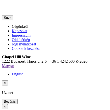
Save
Cégünkről
Kapcsolat
Impresszum
Oldaltérkép
Jogi nyilatkozat
Cookie-k kezelése
Chapel Hill Wine
1222 Budapest, Háros u. 2-6 - +36 1 4242 500 © 2026
Magyar
English
×
Üzenet
Bezárás
×