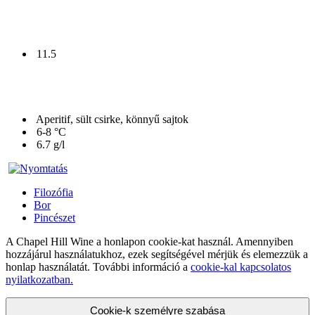
11.5
Aperitif, sült csirke, könnyű sajtok
6-8 °C
6.7 g/l
Filozófia
Bor
Pincészet
A Chapel Hill Wine a honlapon cookie-kat használ. Amennyiben
hozzájárul használatukhoz, ezek segítségével mérjük és elemezzük a
honlap használatát. További információ a
cookie-kal kapcsolatos
nyilatkozatban.
Cookie-k személyre szabása